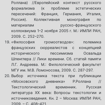
Роллана) //Европейский контекст русского
формализма (к проблеме эстетических
пересечений: Франция, Германия, Италия,
Россия). Коллективная монография по
материалам русско-французского
коллоквиума 1–2 ноября 2005 г. М.: ИМЛИ РАН,
2009. С. 252–270.
«Философия громоотводов»: полемика
французских сюрреалистов с концепцией
исторического пессимизма Освальда
Шпенглера // Лики времени. Сб. статей памяти
Л.Г. Андреева. М.: Филологический факультет
МГУ им. М.В. Ломоносова, 2009. С. 287-297.
Выбор источника текста при публикации
«Московского дневника» Р.Роллана //
Текстологический временник. Русская
литература XX века: Вопросы текстологии и
источниковедения. Кн. 2 – Москва: ИМЛИ РАН,
2009. – С. 408–421.