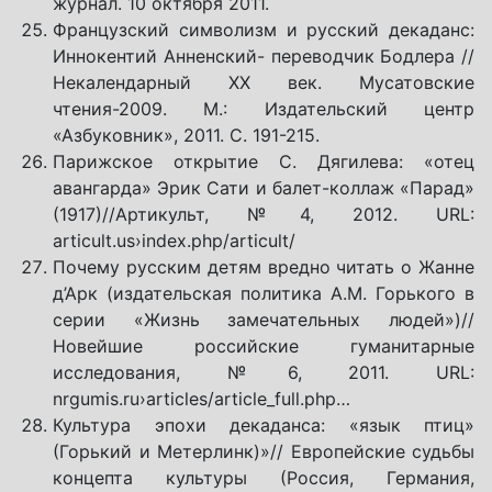
журнал. 10 октября 2011.
Французский символизм и русский декаданс:
Иннокентий Анненский- переводчик Бодлера //
Некалендарный ХХ век. Мусатовские
чтения-2009. М.: Издательский центр
«Азбуковник», 2011. С. 191-215.
Парижское открытие С. Дягилева: «отец
авангарда» Эрик Сати и балет-коллаж «Парад»
(1917)//Артикульт, №4, 2012. URL:
articult.us›index.php/articult/
Почему русским детям вредно читать о Жанне
д’Арк (издательская политика А.М. Горького в
серии «Жизнь замечательных людей»)//
Новейшие российские гуманитарные
исследования, №6, 2011. URL:
nrgumis.ru›articles/article_full.php…
Культура эпохи декаданса: «язык птиц»
(Горький и Метерлинк)»// Европейские судьбы
концепта культуры (Россия, Германия,