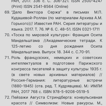
РАН, 2017. 336 с. С. 306-321. ISSN 2500-4247
(Print) ISSN 2541-8564 (Online)
“Дело Виктора Сержа” в письмах М.П.
Кудашевой-Роллан (по материалам Архива А.М.
Горького)// Известия РАН. Серия литературы и
языка. 2017. Т. 76. № 6. С. 48–51. ISSN 0321-1711
«Тоска по мировой культуре»: Франция Осипа
Мандельштама //Академические тетради. К
125-летию со дня рождения Осипа
Мандельштама. Выпуск 18. 344 с. С.70-91.
Роль французских, немецких и советских
интеллектуалов в подготовке Парижского
конгресса писателей в защиту культуры 1935 г.
(в свете новых архивных материалов) //
Россия-Германия: литературные встречи
(1880-1945) (отв. ред. Т. Кудрявцева). М.: ИМЛИ
РАН, 2017 768 с. ISBN 978-5-9208-0519-5
Пейзажи Августа Стриндберга: конвульсивная
красота // Символизм: Новые ракурсы. М.,