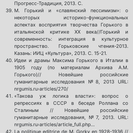
Прогресс-Традиция, 2013. С.
М. Горький и «славянский пессимизм»: о
некоторых историко-функциональных
аспектах восприятия творчества Горького в
итальянской критике ХХ века//Горький и
современность: интеграция в культурное
пространство. Горьковские чтения-2013.
Казань: ИИЦ «Культура», 2013. С. 15-21.
Идеи и драмы Максима Горького в Италии в
1905 году (по материалам Архива А.М.
Горького)// Новейшие российские
гуманитарные исследования №8, 2013 URL:
nrgumis.ru›articles/270/
«Такова уж логика власти»: вопрос о
репрессиях в СССР в беседе Роллана со
Сталиным // Новейшие российские
гуманитарные исследования, №7, 2013. URL:
nrgumis.ru›articles/article_full.php…
La politique editrice de M. Gorky en 1928-1936 //