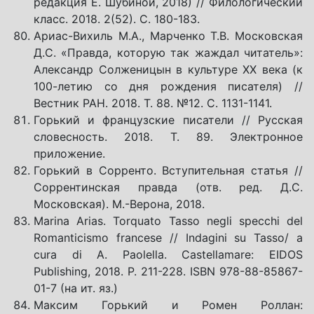
редакция Е. Шубиной, 2018) // Филологический
класс. 2018. 2(52). С. 180-183.
Ариас-Вихиль М.А., Марченко Т.В. Московская
Д.С. «Правда, которую так жаждал читатель»:
Александр Солженицын в культуре ХХ века (к
100-летию со дня рождения писателя) //
Вестник РАН. 2018. Т. 88. №12. С. 1131-1141.
Горький и французские писатели // Русская
словесность. 2018. Т. 89. Электронное
приложение.
Горький в Сорренто. Вступительная статья //
Соррентинская правда (отв. ред. Д.С.
Московская). М.-Верона, 2018.
Marina Arias. Torquato Tasso negli specchi del
Romanticismo francese // Indagini su Tasso/ a
cura di A. Paolella. Castellamare: EIDOS
Publishing, 2018. P. 211-228. ISBN 978-88-85867-
01-7 (на ит. яз.)
Максим Горький и Ромен Роллан: