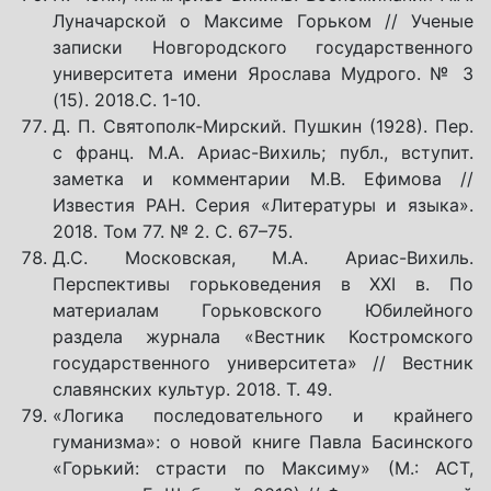
Луначарской о Максиме Горьком // Ученые
записки Новгородского государственного
университета имени Ярослава Мудрого. № 3
(15). 2018.С. 1-10.
Д. П. Святополк-Мирский. Пушкин (1928). Пер.
с франц. М.А. Ариас-Вихиль; публ., вступит.
заметка и комментарии М.В. Ефимова //
Известия РАН. Серия «Литературы и языка».
2018. Том 77. № 2. С. 67–75.
Д.С. Московская, М.А. Ариас-Вихиль.
Перспективы горьковедения в ХХI в. По
материалам Горьковского Юбилейного
раздела журнала «Вестник Костромского
государственного университета» // Вестник
славянских культур. 2018. Т. 49.
«Логика последовательного и крайнего
гуманизма»: о новой книге Павла Басинского
«Горький: страсти по Максиму» (М.: АСТ,