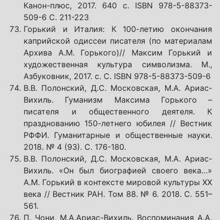
Канон-плюс, 2017. 640 с. ISBN 978-5-88373-
509-6 С. 211-223
Горький и Италия: К 100-летию окончания
каприйской одиссеи писателя (по материалам
Архива А.М. Горького)// Максим Горький и
художественная культура символизма. М.,
Азбуковник, 2017. с. С. ISBN 978-5-88373-509-6
В.В. Полонский, Д.С. Московская, М.А. Ариас-
Вихиль. Гуманизм Максима Горького –
писателя и общественного деятеля. К
празднованию 150-летнего юбилея // Вестник
РФФИ. Гуманитарные и общественные науки.
2018. № 4 (93). С. 176-180.
В.В. Полонский, Д.С. Московская, М.А. Ариас-
Вихиль. «Он был биографией своего века…»
А.М. Горький в контексте мировой культуры ХХ
века // Вестник РАН. Том 88. № 6. 2018. С. 551–
561.
П. Чони, М.А.Ариас-Вихиль. Воспоминания А.А.