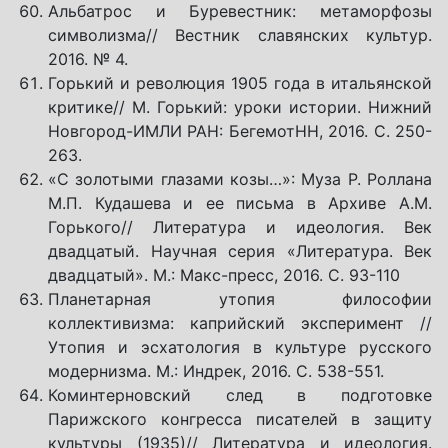
Альбатрос и Буревестник: метаморфозы
символизма// Вестник славянских культур.
2016. № 4.
Горький и революция 1905 года в итальянской
критике// М. Горький: уроки истории. Нижний
Новгород-ИМЛИ РАН: БегемотНН, 2016. С. 250-
263.
«С золотыми глазами козы…»: Муза Р. Роллана
М.П. Кудашева и ее письма в Архиве А.М.
Горького// Литература и идеология. Век
двадцатый. Научная серия «Литература. Век
двадцатый». М.: Макс-пресс, 2016. С. 93-110
Планетарная утопия философии
коллективизма: каприйский эксперимент //
Утопия и эсхатология в культуре русского
модернизма. М.: Индрек, 2016. С. 538-551.
Коминтерновский след в подготовке
Парижского конгресса писателей в защиту
культуры (1935)// Литература и идеология.