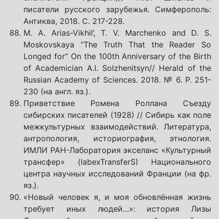
писатели русского зарубежья. Симферополь:
Антиква, 2018. С. 217-228.
M. A. Arias-Vikhil’, T. V. Marchenko and D. S.
Moskovskaya “The Truth That the Reader So
Longed for” On the 100th Anniversary of the Birth
of Academician A.I. Solzhenitsyn// Herald of the
Russian Academy of Sciences. 2018. № 6. P. 251-
230 (на англ. яз.).
Приветствие Ромена Роллана Съезду
сибирских писателей (1928) // Cибирь как поле
межкультурных взаимодействий. Литература,
антропология, историография, этнология.
ИМЛИ РАН-Лаборатория экселанс «Культурный
трансфер» (labexTransferS) Национального
центра научных исследований Франции (на фр.
яз.).
«Новый человек я, и моя обновлённая жизнь
требует иных людей…»: история Лизы