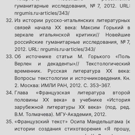
гуманитарные исследования, №7, 2012. URL:
nrgumis.ru›articles/343/
Из истории русско-итальянских литературных
связей начала ХХ века: Максим Горький в
зеркале итальянской критики// Новейшие
российские гуманитарные исследования, №7,
2012. URL: nrgumis.ru›articles/343/
Об источнике статьи М. Горького «Поль
Верлен и декаденты»// Текстологический
временник. Русская литература XX века:
Вопросы текстологии и источниковедения. Кн.
2. Москва: ИМЛИ РАН, 2012. С. 353–367.
Глава «Французская литература второй
половины ХХ века» в учебнике «История
зарубежной литературы ХХ века» (под. ред.
В.М. Толмачева). МГУ-Академия, 2012.
«Французский текст» Осипа Мандельштама (к
истории создания стихотворения «Я прошу,