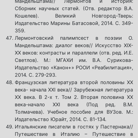
Мандельштама// Лермонтов и история:
Сборник научных статей. (Отв. редактор В.А.
Кошелев). Великий Новгород-Тверь:
Издательство Марины Батасовой, 2014. С. 349-
359.
Лермонтовский палимпсест в поэзии О.
Мандельштама: диалог веков// Искусство ХIХ-
ХХ веков: контрасты и параллели (отв. ред. И.Е.
Светлов). М.: МГАХИ им. В.А. Сурикова-
Издательство «Канон+» РООИ «Реабилитация»,
2014. С. 279-293.
Французская литература второй половины ХХ
века- начала ХХI века// Зарубежная литература
ХХ века. В 2-х т. Том 2. Вторая половина ХХ
века-начало ХХI века (Под ред. В.М.
Толмачева). Учебное пособие для ВУЗов. М.:
Издательство Юрайт, 2014. С. 81-134.
Итальянские писатели в гостях у Пастернака//
Путешествие в Италию – Путешествие в