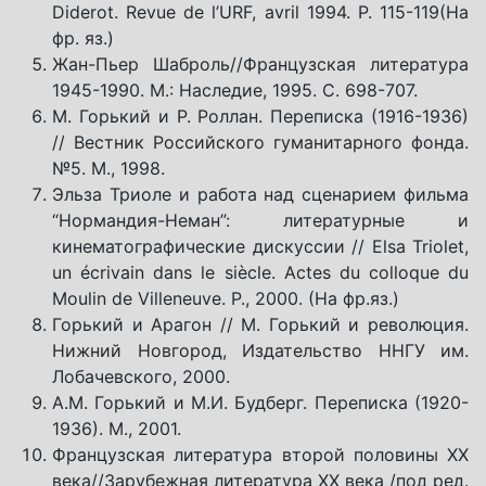
Diderot. Revue de l’URF, avril 1994. P. 115-119(На
фр. яз.)
Жан-Пьер Шаброль//Французская литература
1945-1990. М.: Наследие, 1995. С. 698-707.
М. Горький и Р. Роллан. Переписка (1916-1936)
// Вестник Российского гуманитарного фонда.
№5. М., 1998.
Эльза Триоле и работа над сценарием фильма
“Нормандия-Неман”: литературные и
кинематографические дискуссии // Elsa Triolet,
un écrivain dans le siècle. Actes du colloque du
Moulin de Villeneuve. P., 2000. (Ha фр.яз.)
Горький и Арагон // М. Горький и революция.
Нижний Новгород, Издательство ННГУ им.
Лобачевского, 2000.
А.М. Горький и М.И. Будберг. Переписка (1920-
1936). М., 2001.
Французская литература второй половины ХХ
века//Зарубежная литература ХХ века /под ред.