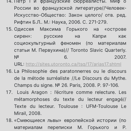
Петр I и французские сюрреалисты. Миф о
России во французской литературе//Человек-
Искусство-Общество: Закон целого/ отв. ред.
Рифтин Б.Л.. М.: Наука, 2006. С. 271-279.
Одиссея Максима Горького на «острове
сирен»: русские на Капри как
социокультурный феномен (по материалам
статьи М. Первухина)// Toronto Slavic Quarterly.
№6. 2007.
URL:
http://sites.utoronto.ca/tsq/17/arias17.shtml
La Philosophie des paratonnerres ou le discours
de la métode surréaliste //Le Discours du Mythe.
Champs du signe. № 26. Paris, 2008. P. 97-106.
Louis Aragon : l’écriture comme relecture. Les
métamorphoses du texte du lecteur engagé//
Texte du lecteur. Toulouse : UFM-Toulouse Le
Mirail, 2008.
«Смеющиеся львы» европейской истории (по
материалам переписки М. Горького и Р.