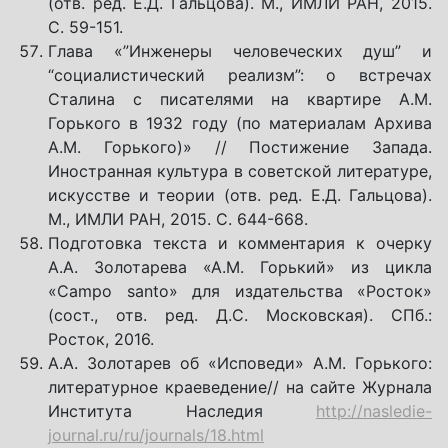
(отв. ред. Е.Д. Гальцова). М., ИМЛИ РАН, 2015.
С. 59-151.
Глава «”Инженеры человеческих душ” и
“социалистический реализм”: о встречах
Сталина с писателями на квартире А.М.
Горького в 1932 году (по материалам Архива
А.М. Горького)» // Постижение Запада.
Иностранная культура в советской литературе,
искусстве и теории (отв. ред. Е.Д. Гальцова).
М., ИМЛИ РАН, 2015. С. 644-668.
Подготовка текста и комментария к очерку
А.А. Золотарева «А.М. Горький» из цикла
«Campo santo» для издательства «Росток»
(сост., отв. ред. Д.С. Московская). СПб.:
Росток, 2016.
А.А. Золотарев об «Исповеди» А.М. Горького:
литературное краеведение// на сайте Журнала
Института Наследия
http://nasledie-
journal.ru/ru/journals/18.html