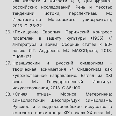
как жалости и милости…») // Дни франко-
российских исследований. Речь и тексты:
тенденции, истоки, перспективы. М.:
Издательство Московского университета,
2013. С. 23-32.
«Похищение Европы»: Парижский конгресс
писателей в защиту культуры (1935) //
Литература и война. Сборник статей к 90-
летию Л.Г. Андреева. М.: МАКСПресс, 2013.
С.108-121.
Французский и русский символизм –
творческая асимметрия // Символизм как
художественное направление: Взгляд из ХХI
века. М.: Государственный Институт
искусствознания, 2013. С.86-100.
«Синяя птица» Мориса Метерлинка:
символистский Шекспир//Дух символизма.
Русское и западноевропейское искусство в
контексте эпохи конца ХIХ-начала ХХ века. М.,