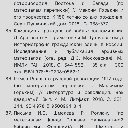
историософия Востока и Запада (по
материалам переписки) // Максим Горький и
его творчество. К 150-летию со дня рождения.
Сеул: Пушкинский дом, 2018 . С. 338-377.
Командиры Гражданской войны: воспоминания
Л. Арагона о В. Примакове и М. Тухачевском //
Историография гражданской войны в России.
Исследования и публикация архивных
материалов (отв. ред. Д.С. Московская). М.:
ИМЛИ РАН, 2018. С. 544-558. – 35 а.л. – 300
экз. ISBN 978-5-9208-0562-1
Ромен Роллан о русской революции 1917 года
(по материалам переписки с Максимом
Горьким) // Литература и революция. Век
двадцатый. Вып. 4. М.: Литфакт, 2018. С. 231-
244. ISBN 978-5-9500994-3-4
Письма И.С. Шмелева Р. Роллану (по
материалам Фонда Роллана Национальной
библиотеки Франции)// И.С. Шмелев и