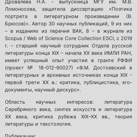
Дровалева Н.А. - выпускница МГУ им. М.В.
Ломоносова, защитила диссертацию «Поэтика
портрета в литературном произведении (В.
Брюсов)». Автор 30 научных публикаций, 9 из них
– в изданиях из перечня ВАК, 8 – в журнале из
Scopus / Web of Science Core Collection ESCI, с 2019
г. – старший научный сотрудник Отдела русской
литературы конца XIX – начала XX века ИМЛИ РАН,
имеет успешный опыт участия в гранте РФФИ
(проект № 18-012-90027) «Ф.М. Достоевский в
литературных и архивных источниках конца XIX -
первой трети XX в.: критика, публицистика, эго-
документы, научный дискурс».
Область научных интересов: литература
Серебряного века, синтез искусств и литература
XX века, критика рубежа XIX–XX вв., теория
литературы и текстология.
Публикации: