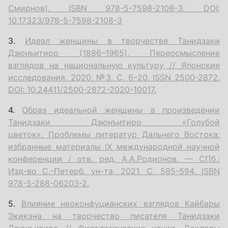
Смирнов). ISBN 978-5-7598-2108-3. DOI:
10.17323/978-5-7598-2108-3
3.
Идеал женщины в творчестве Танидзаки
Дзюнъитиро (1886–1965). Переосмысление
взглядов на национальную культуру // Японские
исследования. 2020. №3. С. 6–20. ISSN 2500-2872.
DOI: 10.24411/2500-2872-2020-10017.
4.
Образ идеальной женщины в произведении
Танидзаки Дзюнъитиро «Голубой
цветок». Проблемы литератур Дальнего Востока:
избранные материалы IX международной научной
конференции / отв. ред. А.А.Родионов. — СПб.:
Изд-во С.-Петерб. ун-та, 2021. С. 585-594. ISBN
978-5-288-06203-2.
5.
Влияние неоконфуцианских взглядов Кайбары
Экикэна на творчество писателя Танидзаки
Дзюнъитиро // Филологические науки. Доклады