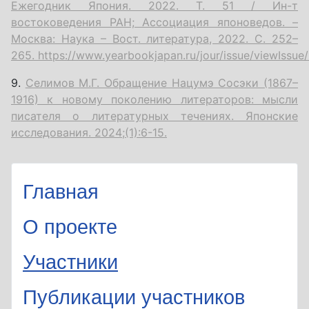
Ежегодник Япония. 2022. Т. 51 / Ин-т
востоковедения РАН; Ассоциация японоведов. –
Москва: Наука – Вост. литература, 2022. С. 252–
265.
https://www.yearbookjapan.ru/jour/issue/viewIssue
9.
Селимов М.Г. Обращение Нацумэ Сосэки (1867–
1916) к новому поколению литераторов: мысли
писателя о литературных течениях. Японские
исследования. 2024;(1):6-15.
Главная
О проекте
Участники
Публикации участников