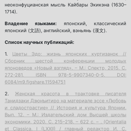
неоконфуцианская мысль Кайбары Экикэна (1630–
1714).
Владение языками:
японский, классический
японский (文語), английский, вэньянь (漢文).
Список научных публикаций:
1.
Цветы Эдо: жизнь японских куртизанок //
Сборник шестой конференции молодых
японоведов «Новый взгляд». – М.: Спектр, 2015. С.
272-281. ISBN 978-5-9907340-0-5. DOI:
6084/m9.figshare.11594751
2.
Женская красота в трактовке писателя
Танидзаки Дзюнъитиро на материале эссе «Любовь
и сладострастие» // История и культура Японии.
Вып. 12. – М.: Издательский дом Высшей школы
экономики, 2020. C. 215–218. – 622 с. – . (Orientalia
et Classica. I (LXXII) / главный редактор И. С.