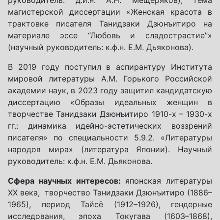
магистерской диссертации «Женская красота в
трактовке писателя Танидзаки Дзюнъитиро на
материале эссе “Любовь и сладострастие”»
(научный руководитель: к.ф.н. Е.М. Дьяконова).
В 2019 году поступил в аспирантуру Института
мировой литературы А.М. Горького Российской
академии наук, в 2023 году защитил кандидатскую
диссертацию «Образы идеальных женщин в
творчестве Танидзаки Дзюнъитиро 1910-х – 1930-х
гг.: динамика идейно-эстетических воззрений
писателя» по специальности 5.9.2. «Литературы
народов мира» (литература Японии). Научный
руководитель: к.ф.н. Е.М. Дьяконова.
Сфера научных интересов:
японская литературы
XX века, творчество Танидзаки Дзюнъитиро (1886–
1965), период Тайсё (1912–1926), гендерные
исследования, эпоха Токугава (1603–1868),