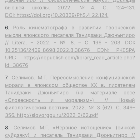
высшей школы. 2022. №4. С. 124–131.
DOI:
https://doi.org/10.20339/PhS.4-22.124.
6.
Роль кинематографа в развитии творческой
мысли японского писателя Танидзаки Дзюнъитиро
// Litera. – 2022. – № 8. – С. 196 - 203. DOI:
10.25136/2409-8698.2022.8.38676 EDN: PKESPA
URL:
https://nbpublish.com/library_read_article.php?
id=38676
7.
Селимов. М.Г. Переосмысление конфуцианской
морали в японском обществе XX в. писателем
Танидзаки Дзюнъитиро (на материале эссе
«Словесность и морализм») // Новый
филологический вестник. 2022. № 3 (62). С. 346–
356.
http://slovorggu.ru/2022_3/62.pdf
8.
Селимов М.Г. «Нервное истощение» (синкэй
суйдзяку) и писатель Танидзаки Дзюнъитиро //