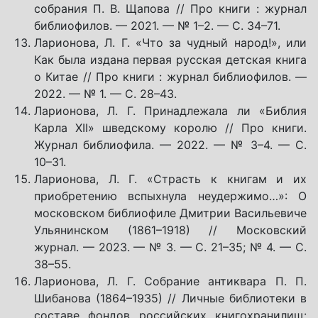
собрания П. В. Щапова // Про книги : журнал
библиофилов. — 2021. — № 1–2. — С. 34–71.
Ларионова, Л. Г. «Что за чудный народ!», или
Как была издана первая русская детская книга
о Китае // Про книги : журнал библиофилов. —
2022. — № 1. — С. 28–43.
Ларионова, Л. Г. Принадлежала ли «Библия
Карла XII» шведскому королю // Про книги.
Журнал библиофила. — 2022. — № 3–4. — С.
10–31.
Ларионова, Л. Г. «Страсть к книгам и их
приобретению вспыхнула неудержимо…»: О
московском библиофиле Дмитрии Васильевиче
Ульянинском (1861–1918) // Московский
журнал. — 2023. — № 3. — С. 21–35; № 4. — С.
38–55.
Ларионова, Л. Г. Собрание антиквара П. П.
Шибанова (1864–1935) // Личные библиотеки в
составе фондов российских книгохранилищ: