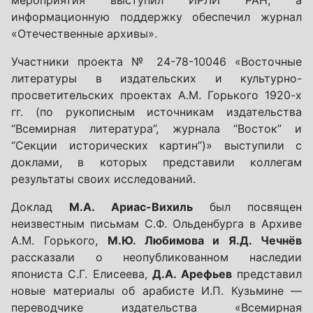
мероприятия выступил ИРЛИ РАН, а
информационную поддержку обеспечил журнал
«Отечественные архивы».
Участники проекта № 24-78-10046 «Восточные
литературы в издательских и культурно-
просветительских проектах А.М. Горького 1920-х
гг. (по рукописным источникам издательства
“Всемирная литература”, журнала “Восток” и
“Секции исторических картин”)» выступили с
доклами, в которых представили коллегам
результаты своих исследований.
Доклад
М.А. Ариас-Вихиль
был посвящен
неизвестным письмам С.Ф. Ольденбурга в Архиве
А.М. Горького,
М.Ю. Любимова и Я.Д. Чечнёв
рассказали о неопубликованном наследии
япониста С.Г. Елисеева,
Д.А. Арефьев
представил
новые материалы об арабисте И.П. Кузьмине —
переводчике издательства «Всемирная